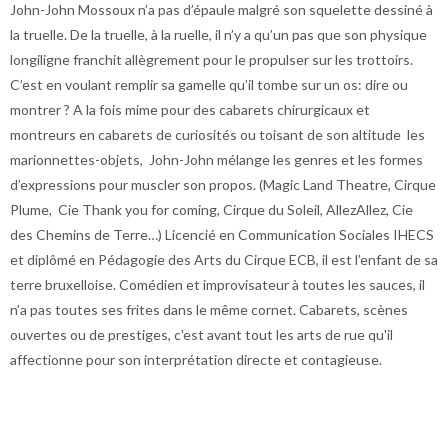
John-John Mossoux n’a pas d’épaule malgré son squelette dessiné à
la truelle. De la truelle, à la ruelle, il n’y a qu’un pas que son physique
longiligne franchit allègrement pour le propulser sur les trottoirs.
C’est en voulant remplir sa gamelle qu’il tombe sur un os: dire ou
montrer ? A la fois mime pour des cabarets chirurgicaux et
montreurs en cabarets de curiosités ou toisant de son altitude les
marionnettes-objets, John-John mélange les genres et les formes
d’expressions pour muscler son propos. (Magic Land Theatre, Cirque
Plume, Cie Thank you for coming, Cirque du Soleil, AllezAllez, Cie
des Chemins de Terre…) Licencié en Communication Sociales IHECS
et diplômé en Pédagogie des Arts du Cirque ECB, il est l’enfant de sa
terre bruxelloise. Comédien et improvisateur à toutes les sauces, il
n’a pas toutes ses frites dans le même cornet. Cabarets, scènes
ouvertes ou de prestiges, c'est avant tout les arts de rue qu'il
affectionne pour son interprétation directe et contagieuse.