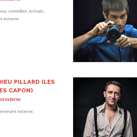
eur, comédien, écrivain,
t externe.
IEU PILLARD (LES
ES CAPON)
nt externe
ervenant externe.