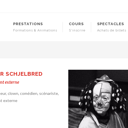
PRESTATIONS
COURS
SPECTACLES
Formations & Animations
S'inscrire
Achats de billets
R SCHJELBRED
nt externe
eur, clown, comédien, scénariste,
nt externe