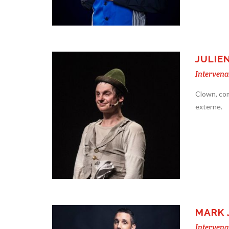
JULIE
Intervena
Clown, com
externe.
MARK 
Intervena