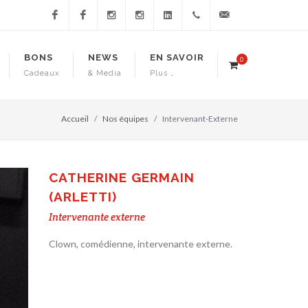
Impro
Impro
Impro
Impro
Impro
+41
info@impro-
BONS
NEWS
EN SAVOIR
0
Cadeaux
& Media
Plus …
Suisse
Suisse
Suisse
Suisse
Suisse
21
suisse.ch
Vaud
Genève
Vaud
Genève
311
Accueil
Nos équipes
Intervenant-Externe
23 80‬
CATHERINE GERMAIN
(ARLETTI)
Intervenante externe
Clown, comédienne, intervenante externe.