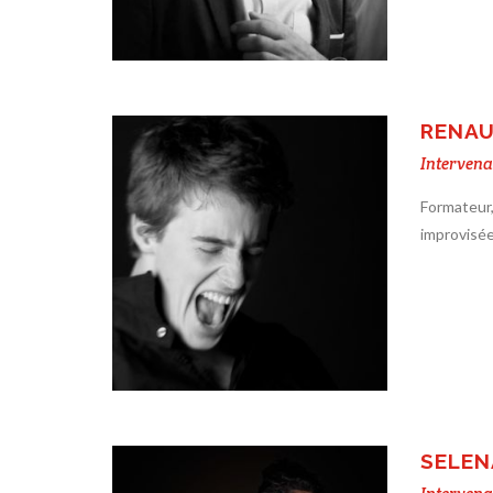
RENAU
Intervena
Formateur
improvisé
SELEN