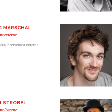
C MARSCHAL
nt externe
eur, intervenant externe.
N STROBEL
nt Externe