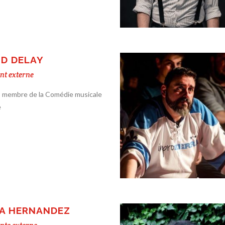
D DELAY
nt externe
, membre de la Comédie musicale
e
A HERNANDEZ