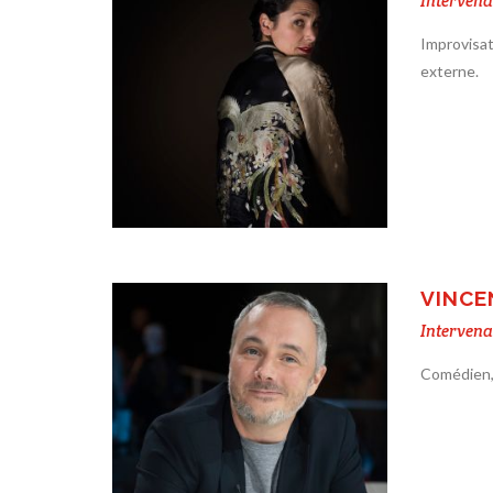
Intervena
Improvisat
externe.
VINCE
Intervena
Comédien,