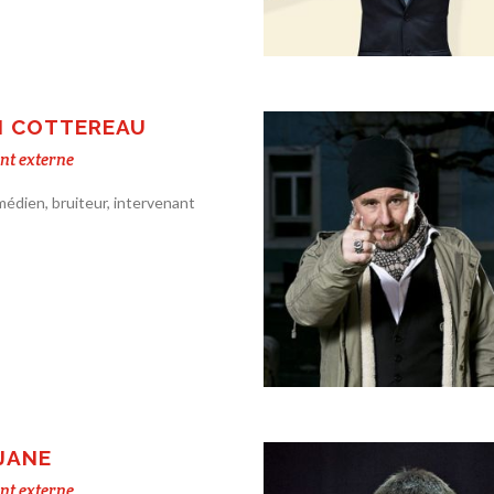
N COTTEREAU
nt externe
édien, bruiteur, intervenant
JANE
nt externe