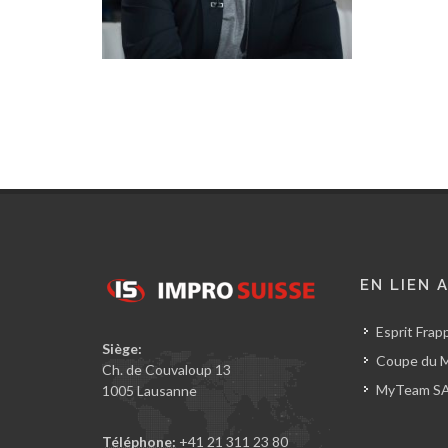
EN LIEN 
Esprit Frap
Siège:
Coupe du M
Ch. de Couvaloup 13
MyTeam S
1005 Lausanne
Téléphone:
+41 21 311 23 80