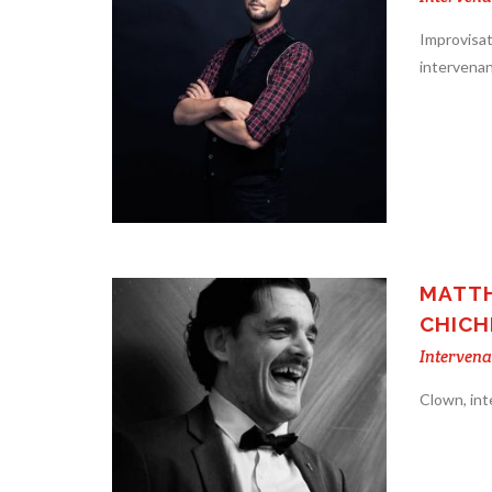
Improvisat
intervenan
MATTH
CHICH
Intervena
Clown, int